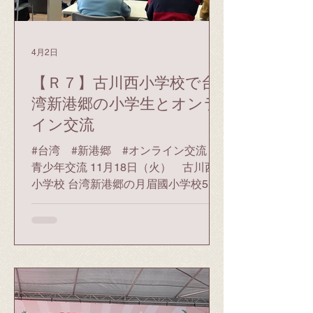
ープ交流が行われました。それぞれ英
語を使って自己紹介をした後、好きな
食べ物やアニメ、ゲームなどあらかじ
4月2日
め決めておいたテーマに基づいて話し
たり、お互いに聞きたいことなどを自
【Ｒ７】古川西小学校で台
由に質問し合いました。 最初はお互い
湾新港郷の小学生とオンラ
に緊張していた様子でしたが、事前に
イン交流
用意しておいた質問文や、タブレット
を活用しながら同じグループの生徒同
#台湾 #新港郷 #オンライン交流 #
士で協力し、何とか身振り手振りを交
青少年交流 11月18日（火） 古川西
えてコミュニケーションに挑戦する姿
小学校 台湾新港郷の月眉國小学校5、6
が見られました。
年生児童31人と、古川西小学校の6年
生児童40人を対象に、オンラインでの
交流会が行われました。同校での交流
会開催は約3年ぶりです。 オンライン
交流の前に、飛騨市対中輸出アドバイ
ザーの（株）Hida Tradingの山川庄士
さんによる台湾に関する授業が行われ