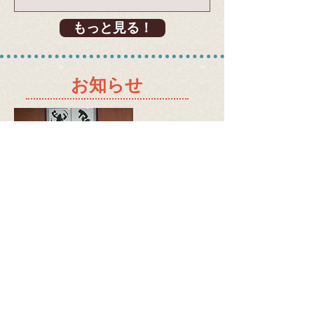
飛騨市から新港郷に日本語の絵本を計
20冊寄贈しました。 12月6日に新港郷
もっと見る！
郷公所が主催するイベント内で絵本の
贈呈式が行われ、飛騨市図書館の柚原
司書より葉郷長に絵本が手渡されまし
​お知らせ
た。寄贈した絵本は新港郷公所と新港
文教基金会がそれぞれ運営する図書施
設に設置されています。 イベントでは
令和7年7月～8月にかけて飛騨市と新
港郷とで合同開催した「平和の絵画コ
ンテスト」の新港郷側の表彰式も合わ
せて行われ、受賞者は葉郷長から表彰
状を受け取り、飛騨市からは日本製の
​2024.9.30更新
文房具や駄菓子が副賞として贈られま
台湾新港郷への義援金贈呈に
した。 同日午後からは会場内の特設ス
ついて
テージで柚原司書による日本語の読み
聞かせイベントを開催しました。日本
もっと見る！
の絵本は台湾でもとても人気があり、
子供たちは夢中になって話を聞いてい