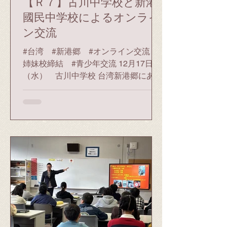
【Ｒ７】古川中学校と新港
國民中学校によるオンライ
ン交流
#台湾 #新港郷 #オンライン交流 #
姉妹校締結 #青少年交流 12月17日
（水） 古川中学校 台湾新港郷にある
新港國民中学校と、古川中学校の２年
生生徒が、オンライン上で交流を行い
ました。同校での実施は今回で４回
目、両校が姉妹校となってからの交流
は今回が初めてとなります。 最初に体
育館で全体交流が行われ、両校の生徒
代表や校長があいさつを交わしまし
た。古川中学校の生徒は、学校紹介ビ
デオで学校行事や部活動などを紹介
し、新港國民中学校の生徒は、リコー
ダーやハーモニカの合奏を披露しまし
た。 その後5～6人ずつに分かれたグル