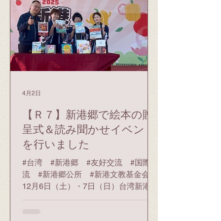
ました。山川さんは、台湾の人口や面
積などの情報をクイズ形式で出題。台
湾は亜熱帯地域のため日本と比べて湿
気が多く暑いことや、旧暦や家族、祭
りを大切にする習慣があること、フル
ーツや料理がとても美味しいことも紹
介しました。 その後、児童は体育館へ
移動し、 月眉國小学校の児童とオンラ
4月2日
インで交流を行いました。歌やダン
ス、合奏などをそれぞれ披露した後、
【Ｒ７】新港郷で絵本の贈
5つのグループに分かれて、自己紹介
呈式＆読み聞かせイベント
やお互いの学校について、授業や普段
を行いました
の学校生活のこと、最近流行っている
ゲームやアニメについてをテーマごと
#台湾 #新港郷 #友好交流 #国際交
に紹介し、お互いに文化や言葉の違い
流 #新港郷公所 #新港文教基金会
について学びました。
12月6日（土）・7日（日）台湾新港郷
地内 令和7年9月に台湾新港郷より中国
語の絵本が寄贈されたことを受けて、