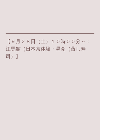
【
９月２８日（土）１０時００分～：
江馬館（日本茶体験・昼食（蒸し寿
司）】