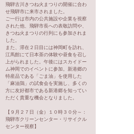
飛騨古川きつね火まつりの開催に合わ
せ飛騨市に来市されました。
ご一行は市内の公共施設や企業を視察
された他、飛騨市長への表敬訪問や、
きつね火まつりの行列にも参加されま
した。
また、滞在２日目には神岡町を訪れ、
江馬館にて日本茶の体験や昼食を召し
上がられました。午後にはスカイドー
ム神岡でのイベントに参加。新港郷の
特産品である「ごま油」を使用した
「
麻油鶏」の試食会を実施し、多くの
方に友好都市である新港郷を知ってい
ただく貴重な機会となりました。
【
９月２７日（金）１０時３０分～：
飛騨市クリーンセンター・リサイクル
センター視察】