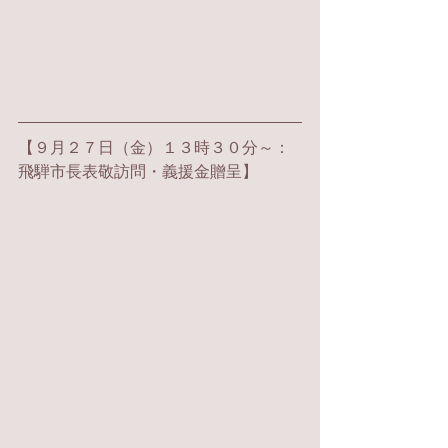
【
９月２７日（金）１３時３０分～：
飛騨市長表敬訪問・義援金贈呈】