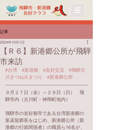
記事
2024年10月1日
【Ｒ６】新港郷公所が飛騨
市来訪
#台湾
#新港郷
#友好交流
#飛騨古
川きつね火まつり
#新港郷公所
９月２７日（金）～２９日（日）　飛
騨市内（古川町・神岡町地内）
飛騨市の友好都市である台湾新港郷の
葉孟龍郷長をはじめ、新港郷公所（新
港郷の行政関係者）の職員ら16名が、