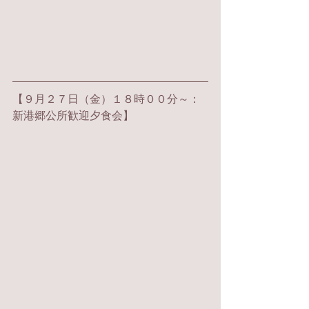
【
９月２７日（金）１８時００分～：
新港郷公所
歓迎夕食会】